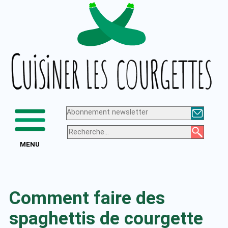
Aller
Logo
au
de
contenu
Cuisiner
les
courgettes
Abonnement newsletter
MENU
Comment faire des
spaghettis de courgette