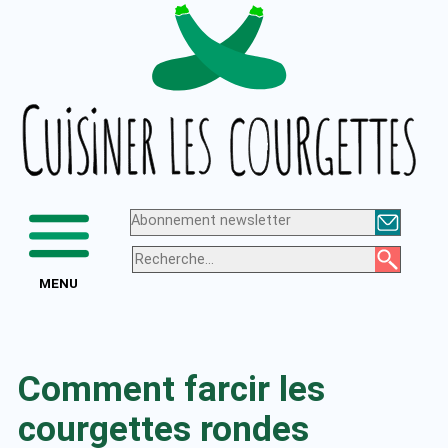
Aller
Logo
au
de
contenu
Cuisiner
les
courgettes
Abonnement newsletter
MENU
Comment farcir les
courgettes rondes