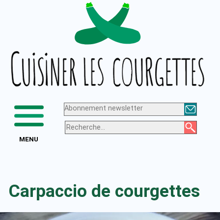
Aller
Logo
au
de
contenu
Cuisiner
les
courgettes
Abonnement newsletter
MENU
Carpaccio de courgettes