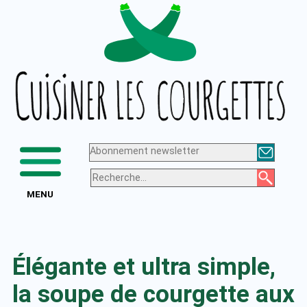
Aller
Logo
au
de
contenu
Cuisiner
les
courgettes
Abonnement newsletter
MENU
Élégante et ultra simple,
la soupe de courgette aux