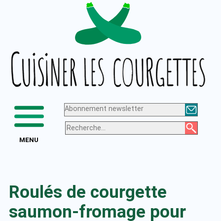
Aller
Logo
au
de
contenu
Cuisiner
les
courgettes
Abonnement newsletter
MENU
Roulés de courgette
saumon-fromage pour