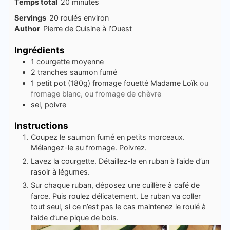
minutes
Temps total
20
minutes
Servings
20
roulés environ
Author
Pierre de Cuisine à l’Ouest
Ingrédients
1
courgette moyenne
2
tranches
saumon fumé
1
petit pot (180g)
fromage fouetté Madame Loïk
ou
fromage blanc, ou fromage de chèvre
sel, poivre
Instructions
Coupez le saumon fumé en petits morceaux.
Mélangez-le au fromage. Poivrez.
Lavez la courgette. Détaillez-la en ruban à l’aide d’un
rasoir à légumes.
Sur chaque ruban, déposez une cuillère à café de
farce. Puis roulez délicatement. Le ruban va coller
tout seul, si ce n’est pas le cas maintenez le roulé à
l’aide d’une pique de bois.