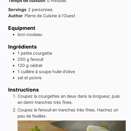
minutes
Temps de cuisson
0
minutes
Servings
2
personnes
Author
Pierre de Cuisine à l’Ouest
Equipment
bon couteau
Ingrédients
1
petite courgette
250
g
fenouil
120
g
cédrat
1
cuillère à soupe
huile d’olive
sel et poivre
Instructions
Coupez la courgettes en deux dans la longueur, puis
en demi-tranches très fines.
Coupez le fenouil en tranches très fines. Hachez un
peu de feuilles.