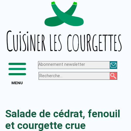
Aller
Logo
au
de
contenu
Cuisiner
les
courgettes
Abonnement newsletter
MENU
Salade de cédrat, fenouil
et courgette crue