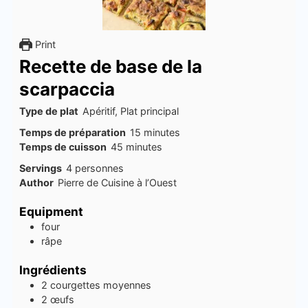
Print
Recette de base de la
scarpaccia
Type de plat
Apéritif, Plat principal
minutes
Temps de préparation
15
minutes
minutes
Temps de cuisson
45
minutes
Servings
4
personnes
Author
Pierre de Cuisine à l’Ouest
Equipment
four
râpe
Ingrédients
2
courgettes moyennes
2
œufs