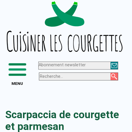
Aller
Logo
au
de
contenu
Cuisiner
les
courgettes
Abonnement newsletter
MENU
Scarpaccia de courgette
et parmesan