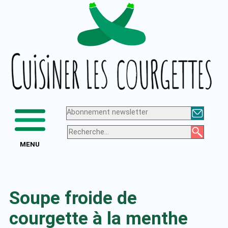
Aller
Logo
au
de
contenu
Cuisiner
les
courgettes
Abonnement newsletter
MENU
Soupe froide de
courgette à la menthe