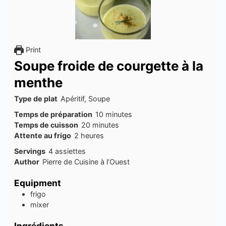
Print
Soupe froide de courgette à la
menthe
Type de plat
Apéritif, Soupe
minutes
Temps de préparation
10
minutes
minutes
Temps de cuisson
20
minutes
heures
Attente au frigo
2
heures
Servings
4
assiettes
Author
Pierre de Cuisine à l’Ouest
Equipment
frigo
mixer
Ingrédients