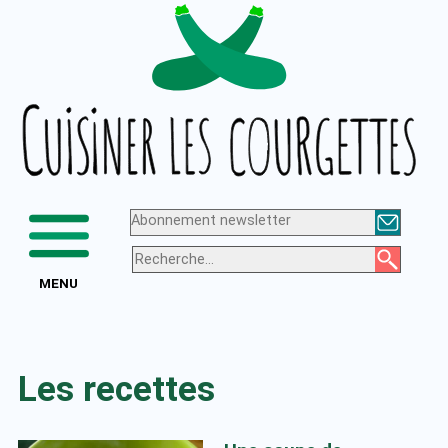
Aller
Logo
au
de
contenu
Cuisiner
les
courgettes
Abonnement newsletter
MENU
Les recettes