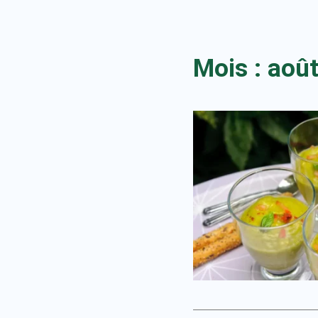
Mois :
aoû